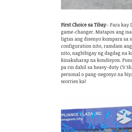
First Choice sa Tibay
– Para kay 
game-changer. Matapos ang isan
ligtas ang disenyo kumpara sa 
configuration nito, ramdam ang 
nito, nagbibigay ng dagdag na 
kinakaharap na kondisyon. Pun
pa rin dahil sa heavy-duty CV S
personal o pang-negosyo na biya
worries ka!