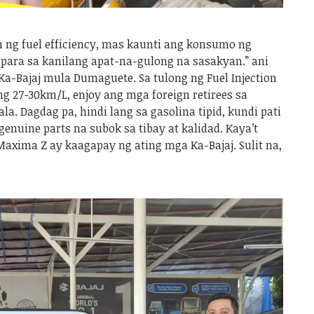
 ng fuel efficiency, mas kaunti ang konsumo ng
para sa kanilang apat-na-gulong na sasakyan.” ani
 Ka-Bajaj mula Dumaguete. Sa tulong ng Fuel Injection
g 27-30km/L, enjoy ang mga foreign retirees sa
. Dagdag pa, hindi lang sa gasolina tipid, kundi pati
genuine parts na subok sa tibay at kalidad. Kaya’t
axima Z ay kaagapay ng ating mga Ka-Bajaj. Sulit na,