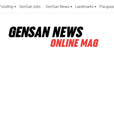
Foodtrip
GenSan Jobs
GenSan News
Landmarks
Pacquia