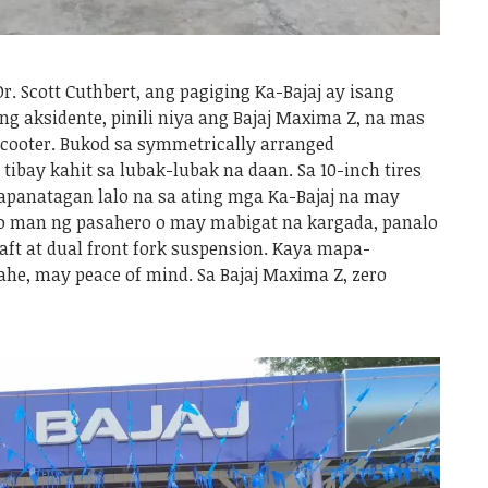
Dr. Scott Cuthbert, ang pagiging Ka-Bajaj ay isang
g aksidente, pinili niya ang Bajaj Maxima Z, na mas
scooter. Bukod sa symmetrically arranged
tibay kahit sa lubak-lubak na daan. Sa 10-inch tires
kapanatagan lalo na sa ating mga Ka-Bajaj na may
o man ng pasahero o may mabigat na kargada, panalo
haft at dual front fork suspension. Kaya mapa-
he, may peace of mind. Sa Bajaj Maxima Z, zero