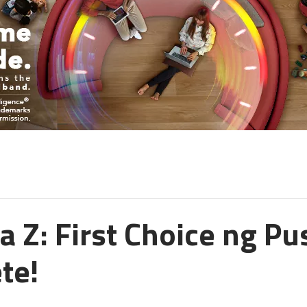
a Z: First Choice ng P
te!