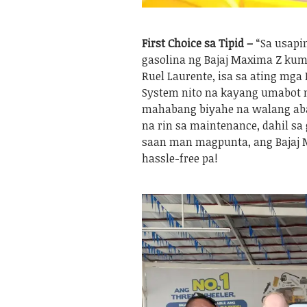
First Choice sa Tipid –
“Sa usapin
gasolina ng Bajaj Maxima Z kum
Ruel Laurente, isa sa ating mga
System nito na kayang umabot n
mahabang biyahe na walang abala
na rin sa maintenance, dahil sa 
saan man magpunta, ang Bajaj M
hassle-free pa!